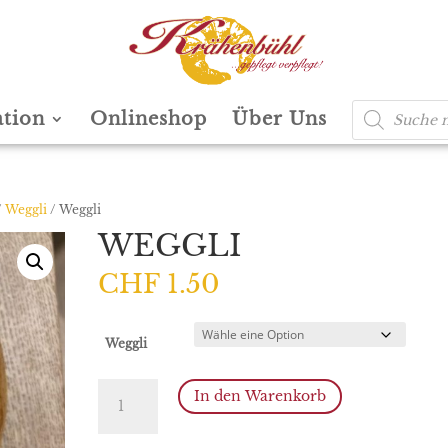
Products
ation
Onlineshop
Über Uns
search
/
Weggli
/ Weggli
WEGGLI
CHF
1.50
Weggli
Weggli
In den Warenkorb
Menge