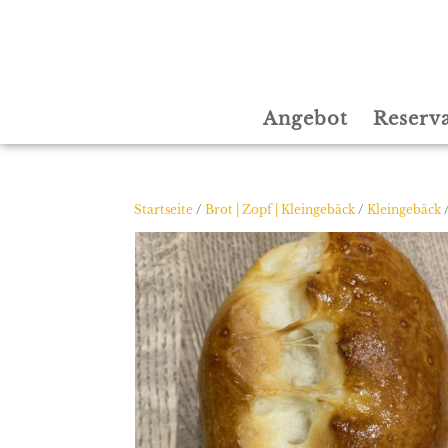
Angebot
Reserv
Startseite
/
Brot | Zopf | Kleingebäck
/
Kleingebäck