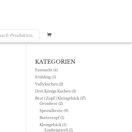
KATEGORIEN
Fastnacht
(4)
Frühling
(5)
Vullykuchen
(2)
Drei Königs Kuchen
(3)
Brot | Zopf | Kleingebäck
(17)
Grossbrot
(2)
Spezialbrote
(9)
Butterzopf
(1)
Kleingebäck
(5)
Zopfteigtierli
(1)