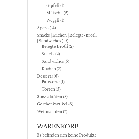
Gipfeli
(1)
Mütschli
(2)
Weggli
(1)
Apéro
(14)
Snacks | Kuchen | Belegte-Brötli
| Sandwiches
(19)
Belegte Brötli
(2)
Snacks
(2)
Sandwiches
(5)
Kuchen
(7)
Desserts
(6)
Patisserie
(1)
Torten
(5)
Spezialitäten
(8)
Geschenkartikel
(6)
Weihnachten
(7)
WARENKORB
Es befinden sich keine Produkte