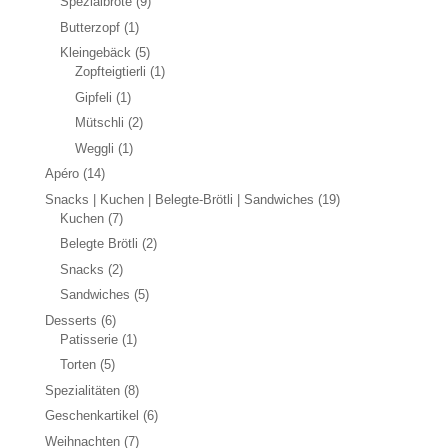
Spezialbrote
(9)
werden
Butterzopf
(1)
Kleingebäck
(5)
Zopfteigtierli
(1)
Gipfeli
(1)
Mütschli
(2)
Weggli
(1)
Apéro
(14)
Snacks | Kuchen | Belegte-Brötli | Sandwiches
(19)
Kuchen
(7)
Belegte Brötli
(2)
Snacks
(2)
Sandwiches
(5)
Desserts
(6)
Patisserie
(1)
Torten
(5)
Spezialitäten
(8)
Geschenkartikel
(6)
Weihnachten
(7)