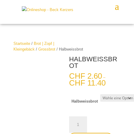
Startseite
/
Brot | Zopf |
Kleingebäck
/
Grossbrot
/ Halbweissbrot
HALBWEISSBR
OT
CHF
2.60
–
CHF
11.40
Halbweissbrot
Halbweissbrot
Menge