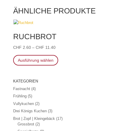
ÄHNLICHE PRODUKTE
RUCHBROT
CHF
2.60
–
CHF
11.40
Dieses
Ausführung wählen
Produkt
weist
mehrere
Varianten
KATEGORIEN
auf.
Fastnacht
(4)
Die
Frühling
(5)
Optionen
Vullykuchen
(2)
können
Drei Königs Kuchen
(3)
auf
der
Brot | Zopf | Kleingebäck
(17)
Grossbrot
(2)
Produktseite
gewählt