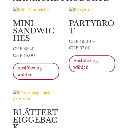
MINI-
PARTYBRO
SANDWIC
T
HES
CHF
49.00
–
CHF
67.00
CHF
38.40
–
Dieses
CHF
45.00
Ausführung
Produ
Dieses
weist
wählen
Ausführung
Produkt
mehre
weist
wählen
Varian
mehrere
auf.
Varianten
Die
auf.
Optio
Die
könne
Optionen
BLÄTTERT
auf
können
der
EIGGEBÄC
auf
Produk
der
K