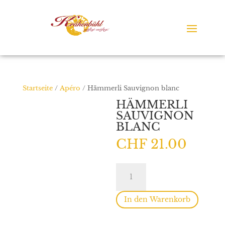
Startseite
/
Apéro
/ Hämmerli Sauvignon blanc
HÄMMERLI
SAUVIGNON
BLANC
CHF
21.00
Hämmerli
Sauvignon
blanc
Menge
In den Warenkorb