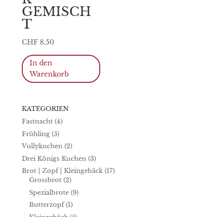
gewähl
Produktseite
GEMISCH
werde
gewählt
T
werden
CHF
8.50
In den
Warenkorb
KATEGORIEN
Fastnacht
(4)
Frühling
(5)
Vullykuchen
(2)
Drei Königs Kuchen
(3)
Brot | Zopf | Kleingebäck
(17)
Grossbrot
(2)
Spezialbrote
(9)
Butterzopf
(1)