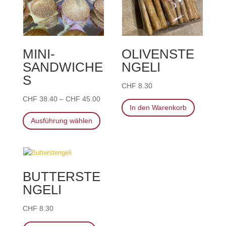
MINI-
OLIVENSTE
SANDWICHE
NGELI
S
CHF
8.30
CHF
38.40
–
CHF
45.00
In den Warenkorb
Dieses
Ausführung wählen
Produkt
weist
mehrere
Varianten
auf.
BUTTERSTE
Die
NGELI
Optionen
können
CHF
8.30
auf
der