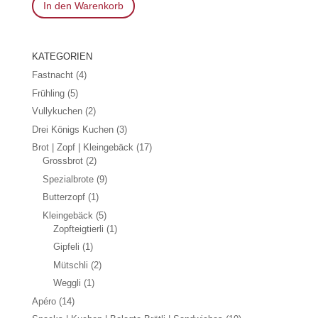
In den Warenkorb
Produktseite
gewählt
werden
KATEGORIEN
Fastnacht
(4)
Frühling
(5)
Vullykuchen
(2)
Drei Königs Kuchen
(3)
Brot | Zopf | Kleingebäck
(17)
Grossbrot
(2)
Spezialbrote
(9)
Butterzopf
(1)
Kleingebäck
(5)
Zopfteigtierli
(1)
Gipfeli
(1)
Mütschli
(2)
Weggli
(1)
Apéro
(14)